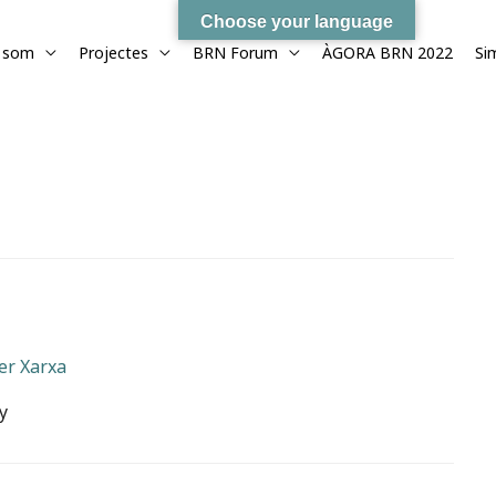
Choose your language
 som
Projectes
BRN Forum
ÀGORA BRN 2022
Si
er
Xarxa
y