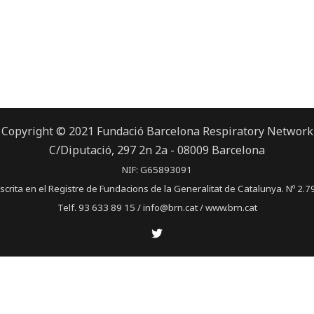
Copyright © 2021 Fundació Barcelona Respiratory Network
C/Diputació, 297 2n 2a - 08009 Barcelona
NIF: G65893091
scrita en el Registre de Fundacions de la Generalitat de Catalunya. Nº 2.7
Telf. 93 633 89 15 / info@brn.cat / www.brn.cat