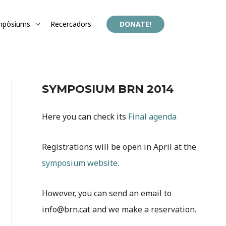
mpòsiums
Recercadors
DONATE!
SYMPOSIUM BRN 2014
Here you can check its
Final agenda
Registrations will be open in April at the
symposium website
.
However, you can send an email to
info@brn.cat and we make a reservation.