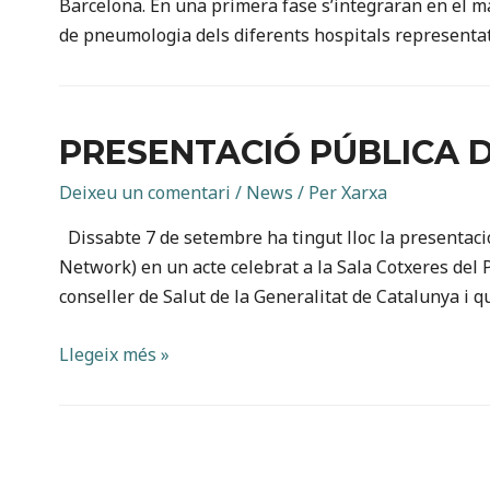
Barcelona. En una primera fase s’integraran en el ma
de pneumologia dels diferents hospitals representa
PRESENTACIÓ PÚBLICA 
Deixeu un comentari
/
News
/ Per
Xarxa
Dissabte 7 de setembre ha tingut lloc la presentaci
Network) en un acte celebrat a la Sala Cotxeres del Pa
conseller de Salut de la Generalitat de Catalunya i 
Presentació
Llegeix més »
pública
de
BRN