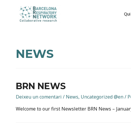
Qui
NEWS
BRN NEWS
Deixeu un comentari
/
News
,
Uncategorized @en
/ P
Welcome to our first Newsletter BRN News – Januar