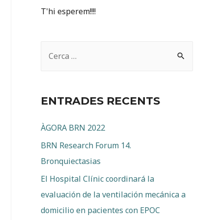
T'hi esperem!!!!
C
e
r
c
ENTRADES RECENTS
a
:
ÀGORA BRN 2022
BRN Research Forum 14.
Bronquiectasias
El Hospital Clínic coordinará la
evaluación de la ventilación mecánica a
domicilio en pacientes con EPOC