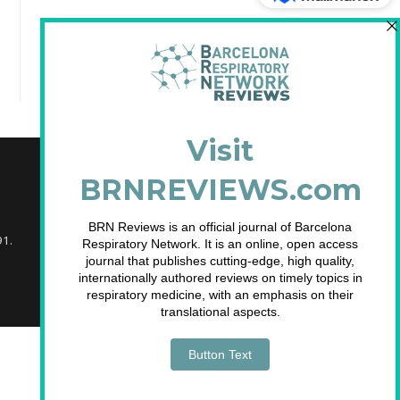
Sindicació de les entrades
Sindicació dels comentaris
WordPress.org (en anglès)
91.