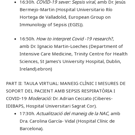
16:30h.
COVID-19 sever: Sepsis viral
, amb
Dr. Jesús
Bermejo-Martin (Hospital Universitario Río
Hortega de Valladolid, European Group on
Immunology of Sepsis (EGIS)).
16:50h.
How to interpret Covid -19 research?
,
amb
Dr. Ignacio Martin-Loeches (Department of
Intensive Care Medicine, Trinity Centre for Health
Sciences, St James’s University Hospital, Dublin,
Ireland).ebron)
PART II: TAULA VIRTUAL: MANEIG CLÍNIC I MESURES DE
SOPORT DEL PACIENT AMB SEPSIS RESPIRATÒRIA I
COVID-19
Moderació:
Dr. Adrian Ceccato (Ciberes-
IDIBAPS, Hospital Universitari Sagrat Cor).
17:30h.
Actualització del maneig de la NAC
, amb
Dra. Carolina García- Vidal (Hospital Clínic de
Barcelona).