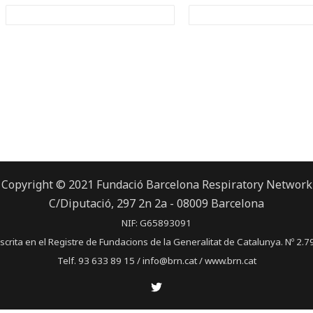
Copyright © 2021 Fundació Barcelona Respiratory Network
C/Diputació, 297 2n 2a - 08009 Barcelona
NIF: G65893091
scrita en el Registre de Fundacions de la Generalitat de Catalunya. Nº 2.7
Telf. 93 633 89 15 / info@brn.cat / www.brn.cat