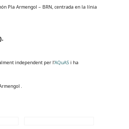
amón Pla Armengol – BRN, centrada en la línia
).
talment independent per l’
AQuAS
i ha
Armengol .