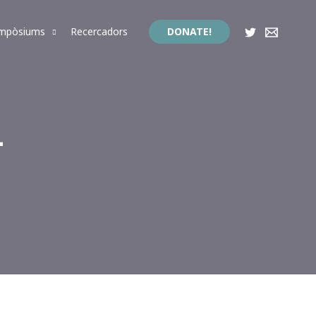
impòsiums
Recercadors
DONATE!
4