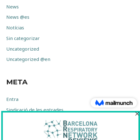
News
News @es
Notícias
Sin categorizar
Uncategorized
Uncategorized @en
META
Entra
Sindicació de les entrades
Sindicació dels comentaris
WordPress.org (en anglès)