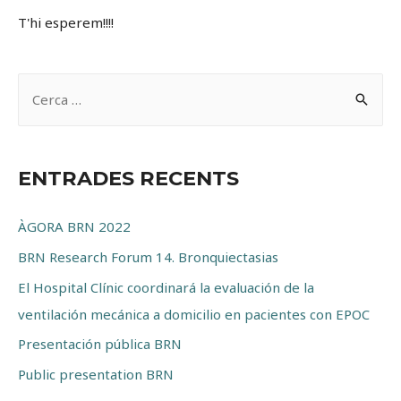
T'hi esperem!!!!
C
e
r
c
ENTRADES RECENTS
a
:
ÀGORA BRN 2022
BRN Research Forum 14. Bronquiectasias
El Hospital Clínic coordinará la evaluación de la
ventilación mecánica a domicilio en pacientes con EPOC
Presentación pública BRN
Public presentation BRN