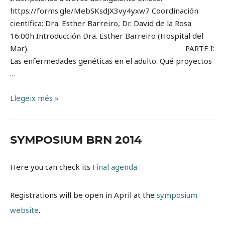
https://forms.gle/MebSKsdJX3vy4yxw7 Coordinación
científica: Dra. Esther Barreiro, Dr. David de la Rosa
16:00h Introducción Dra. Esther Barreiro (Hospital del
Mar). PARTE I:
Las enfermedades genéticas en el adulto. Qué proyectos
…
BRN
Llegeix més »
Research
Forum
14.
SYMPOSIUM BRN 2014
Bronquiectasias
Here you can check its
Final agenda
Registrations will be open in April at the
symposium
website
.