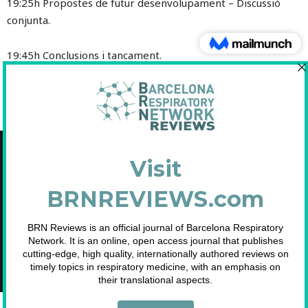
19:25h Propostes de futur desenvolupament – Discussió
conjunta.
19:45h Conclusions i tancament.
Copyright © 2021 Fundació Barcelona Respiratory Network
C/Diputació, 297 2n 2a - 08009 Barcelona
NIF: G65893091
Inscrita en el Registre de Fundacions de la Generalitat de Catalunya. Nº
2.791.
Telf. 93 633 89 15 / info@brn.cat / www.brn.cat