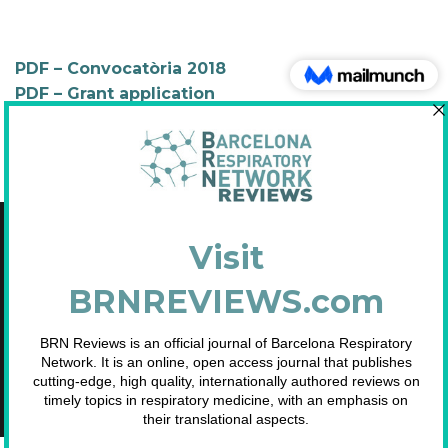
PDF – Convocatòria 2018
PDF – Grant application
Copyright © 2021 Fundació Barcelona Respiratory Network
C/Diputació, 297 2n 2a - 08009 Barcelona
NIF: G65893091
Inscrita en el Registre de Fundacions de la Generalitat de Catalunya. Nº
2.791.
Telf. 93 633 89 15 / info@brn.cat / www.brn.cat