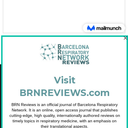
Copyright © 2021 Fundació Barcelona Respiratory Network
C/Diputació, 297 2n 2a - 08009 Barcelona
NIF: G65893091
Inscrita en el Registre de Fundacions de la Generalitat de Catalunya. Nº
2.791.
Telf. 93 633 89 15 / info@brn.cat / www.brn.cat