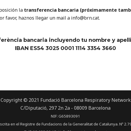
posición la
transferencia bancaria (próximamente tambié
r favor, haznos llegar un mail a info@brn.cat.
erència bancaria incluyendo tu nombre y apell
IBAN ES54 3025 0001 1114 3354 3660
Copyright © 2021 Fundació Barcelona Respiratory Network
C/Diputació, 297 2n 2a - 08009 Barcelona
NIF: G65893091
scrita en el Registre de Fundacions de la Generalitat de Catalunya. Nº 2.7