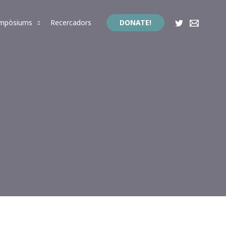
impòsiums
Recercadors
DONATE!