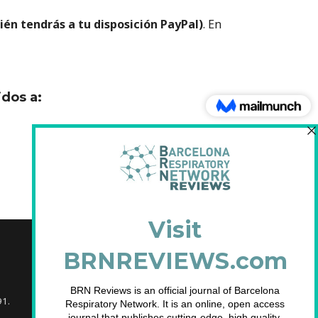
n tendrás a tu disposición PayPal)
. En
idos a:
91.