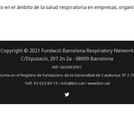
o en el ámbito de la salud respiratoria en empresas, organi
Copyright © 2021 Fundació Barcelona Respiratory Network
C/Diputació, 297 2n 2a - 08009 Barcelona
NIF: G65893091
scrita en el Registre de Fundacions de la Generalitat de Catalunya. Nº 2.7
Telf. 93 633 89 15 / info@brn.cat / www.brn.cat