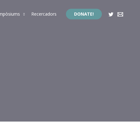
impòsiums
Recercadors
DONATE!