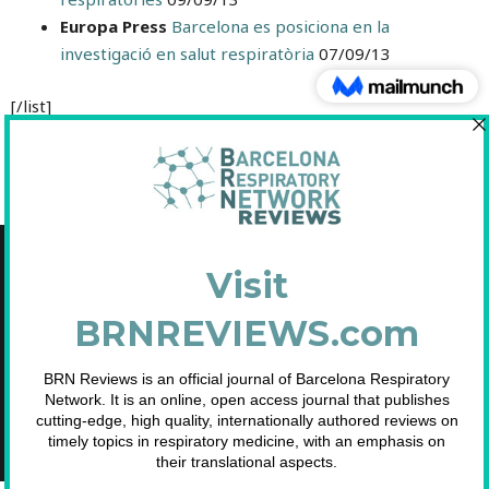
Europa Press
Barcelona es posiciona en la
investigació en salut respiratòria
07/09/13
[/list]
Copyright © 2021 Fundació Barcelona Respiratory Network
C/Diputació, 297 2n 2a - 08009 Barcelona
NIF: G65893091
Inscrita en el Registre de Fundacions de la Generalitat de Catalunya. Nº
2.791.
Telf. 93 633 89 15 / info@brn.cat / www.brn.cat