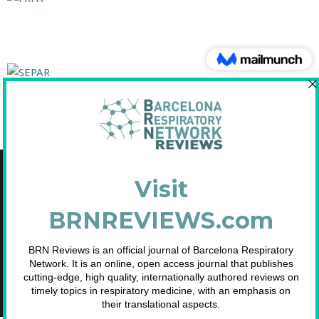
Copyright © 2021 Fundació Barcelona Respiratory Network
C/Diputació, 297 2n 2a - 08009 Barcelona
NIF: G65893091
Inscrita en el Registre de Fundacions de la Generalitat de Catalunya. Nº
2.791.
Telf. 93 633 89 15 / info@brn.cat / www.brn.cat