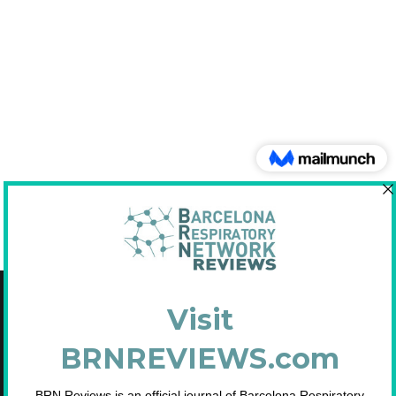
Copyright © 2021 Fundació Barcelona Respiratory Network
C/Diputació, 297 2n 2a - 08009 Barcelona
NIF: G65893091
Inscrita en el Registre de Fundacions de la Generalitat de Catalunya. Nº
2.791.