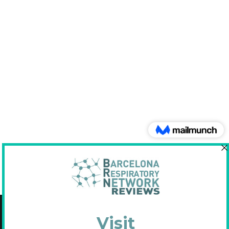
Copyright © 2021 Fundació Barcelona Respiratory Network
C/Diputació, 297 2n 2a - 08009 Barcelona