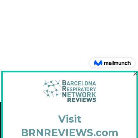
Copyright © 2021 Fundació Barcelona Respiratory Network
C/Diputació, 297 2n 2a - 08009 Barcelona
NIF: G65893091
Inscrita en el Registre de Fundacions de la Generalitat de Catalunya. Nº