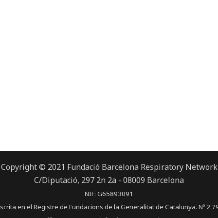
Copyright © 2021 Fundació Barcelona Respiratory Network
C/Diputació, 297 2n 2a - 08009 Barcelona
NIF: G65893091
scrita en el Registre de Fundacions de la Generalitat de Catalunya. Nº 2.7