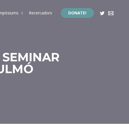
impòsiums
Recercadors
DONATE!
N SEMINAR
PULMÓ